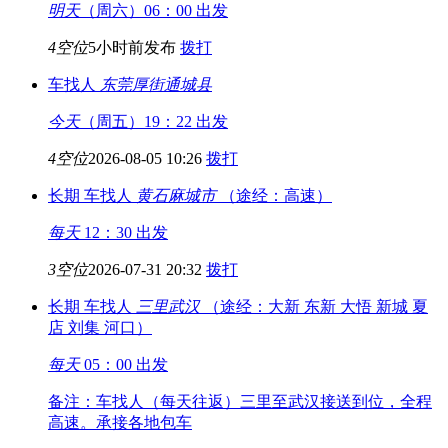
明天
（周六）06：00 出发
4空位
5小时前发布
拨打
车找人
东莞厚街
通城县
今天
（周五）19：22 出发
4空位
2026-08-05 10:26
拨打
长期
车找人
黄石
麻城市
（途经：高速）
每天
12：30 出发
3空位
2026-07-31 20:32
拨打
长期
车找人
三里
武汉
（途经：大新 东新 大悟 新城 夏
店 刘集 河口）
每天
05：00 出发
备注：车找人（每天往返）三里至武汉接送到位，全程
高速。承接各地包车