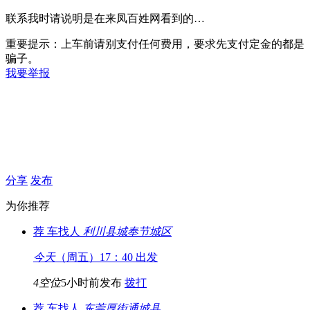
联系我时请说明是在来凤百姓网看到的…
重要提示：上车前请别支付任何费用，要求先支付定金的都是
骗子。
我要举报
分享
发布
为你推荐
荐
车找人
利川县城
奉节城区
今天
（周五）17：40 出发
4空位
5小时前发布
拨打
荐
车找人
东莞厚街
通城县