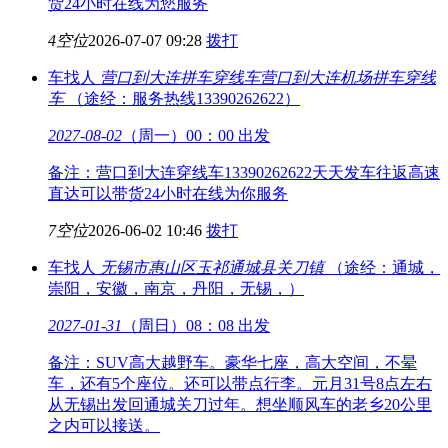
货24小时在线为您服务
4空位
2026-07-07 09:28
拨打
车找人
营口到大连拼车穿线车
营口到大连机场拼车穿线
车
（途经：服务热线13390262622）
2027-08-02
（周一）00：00 出发
备注：营口到大连穿线车13390262622天天发车往返高速
直达可以带货24小时在线为你服务
7空位
2026-06-02 10:46
拨打
车找人
无锡市惠山区玉祁
通城县关刀镇
（途经：通城，
崇阳，安徽，南京，丹阳，无锡，）
2027-01-31
（周日）08：08 出发
备注：SUV高大越野车。豪华七座，高大空间，不晕
车，还有5个座位。还可以带点行李。元月31号8点左右
从无锡出发回通城关刀过年。想坐顺风车的老乡20公里
之内可以接送。