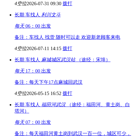
4空位
2026-07-31 09:30
拨打
长期
车找人
利川
文斗
每天
06：00 出发
备注：车找人 找货 随时可以走 欢迎新老顾客来电
4空位
2026-07-11 14:15
拨打
长期
车找人
麻城城区
武汉站
（途经：宋埠）
每天
17：00 出发
备注：每天下午17点麻城回武汉
4空位
2026-05-15 16:52
拨打
长期
车找人
福田河
武汉
（途经：福田河、黄土岗、白
塔河）
每天
07：00 出发
备注：每天福田河黄土岗到武汉一百一位，城区可少，