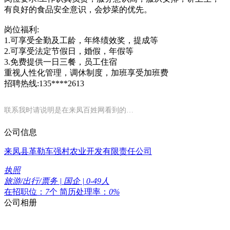
有良好的食品安全意识，会炒菜的优先。
岗位福利:
1.可享受全勤及工龄，年终绩效奖，提成等
2.可享受法定节假日，婚假，年假等
3.免费提供一日三餐，员工住宿
重视人性化管理，调休制度，加班享受加班费
招聘热线:135****2613
联系我时请说明是在来凤百姓网看到的…
公司信息
来凤县革勒车强村农业开发有限责任公司
执照
旅游/出行/票务 | 国企 | 0-49人
在招职位：
7
个
简历处理率：
0%
公司相册