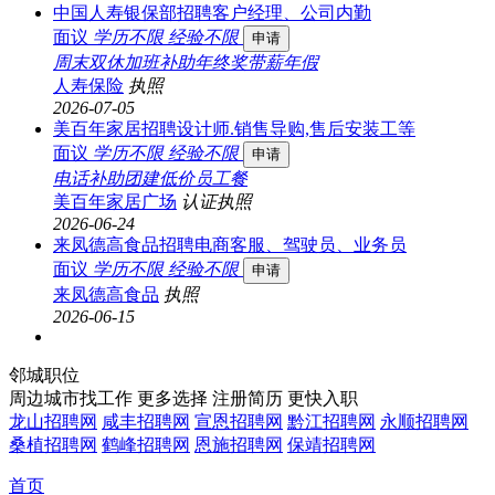
中国人寿银保部招聘客户经理、公司内勤
面议
学历不限
经验不限
申请
周末双休
加班补助
年终奖
带薪年假
人寿保险
执照
2026-07-05
美百年家居招聘设计师.销售导购,售后安装工等
面议
学历不限
经验不限
申请
电话补助
团建
低价员工餐
美百年家居广场
认证
执照
2026-06-24
来凤德高食品招聘电商客服、驾驶员、业务员
面议
学历不限
经验不限
申请
来凤德高食品
执照
2026-06-15
邻城职位
周边城市找工作 更多选择
注册简历 更快入职
龙山招聘网
咸丰招聘网
宣恩招聘网
黔江招聘网
永顺招聘网
桑植招聘网
鹤峰招聘网
恩施招聘网
保靖招聘网
首页